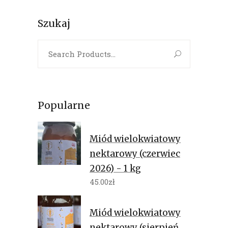
Szukaj
Search
for:
Popularne
Miód wielokwiatowy
nektarowy (czerwiec
2026) - 1 kg
45.00
zł
Miód wielokwiatowy
nektarowy (sierpień