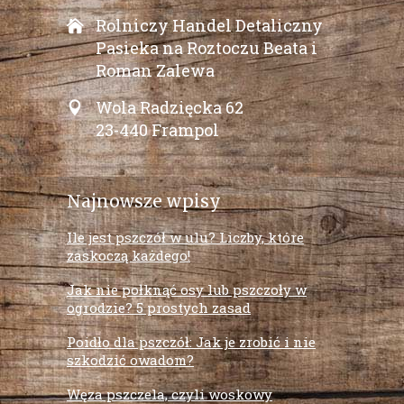
Rolniczy Handel Detaliczny
Pasieka na Roztoczu Beata i
Roman Zalewa
Wola Radzięcka 62
23-440 Frampol
Najnowsze wpisy
Ile jest pszczół w ulu? Liczby, które
zaskoczą każdego!
Jak nie połknąć osy lub pszczoły w
ogrodzie? 5 prostych zasad
Poidło dla pszczół: Jak je zrobić i nie
szkodzić owadom?
Węza pszczela, czyli woskowy