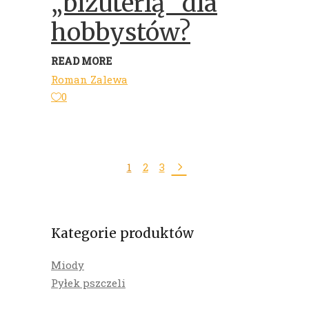
„biżuterią” dla
hobbystów?
READ MORE
Roman Zalewa
0
1
2
3
Kategorie produktów
Miody
Pyłek pszczeli