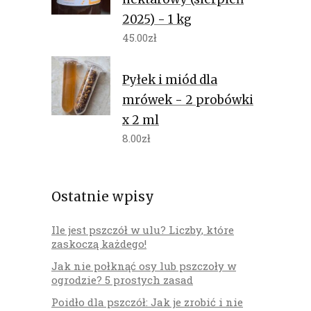
2025) - 1 kg
45.00
zł
Pyłek i miód dla
mrówek - 2 probówki
x 2 ml
8.00
zł
Ostatnie wpisy
Ile jest pszczół w ulu? Liczby, które
zaskoczą każdego!
Jak nie połknąć osy lub pszczoły w
ogrodzie? 5 prostych zasad
Poidło dla pszczół: Jak je zrobić i nie