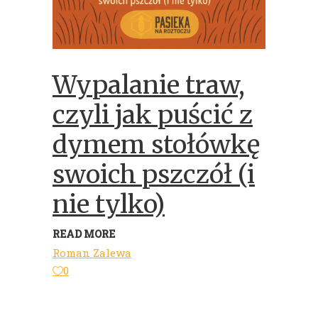
Wypalanie traw,
czyli jak puścić z
dymem stołówkę
swoich pszczół (i
nie tylko)
READ MORE
Roman Zalewa
0