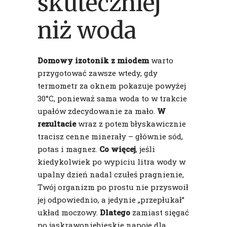
skuteczniej
niż woda
Domowy izotonik z miodem
warto
przygotować zawsze wtedy, gdy
termometr za oknem pokazuje powyżej
30°C, ponieważ sama woda to w trakcie
upałów zdecydowanie za mało.
W
rezultacie
wraz z potem błyskawicznie
tracisz cenne minerały – głównie sód,
potas i magnez.
Co więcej
, jeśli
kiedykolwiek po wypiciu litra wody w
upalny dzień nadal czułeś pragnienie,
Twój organizm po prostu nie przyswoił
jej odpowiednio, a jedynie „przepłukał”
układ moczowy.
Dlatego
zamiast sięgać
po jaskrawoniebieskie napoje dla