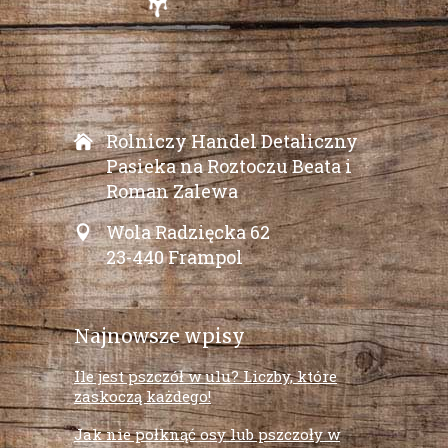
Rolniczy Handel Detaliczny
Pasieka na Roztoczu Beata i
Roman Zalewa
Wola Radzięcka 62
23-440 Frampol
Najnowsze wpisy
Ile jest pszczół w ulu? Liczby, które
zaskoczą każdego!
Jak nie połknąć osy lub pszczoły w