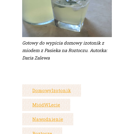
Gotowy do wypicia domowy izotonik z
miodem z Pasieka na Roztoczu. Autorka:
Daria Zalewa
DomowyIzotonik
MiódWLecie
Nawodnienie
Roztocze