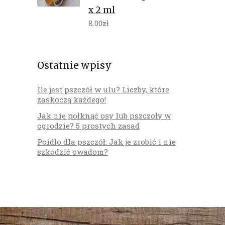
x 2 ml
8.00
zł
Ostatnie wpisy
Ile jest pszczół w ulu? Liczby, które
zaskoczą każdego!
Jak nie połknąć osy lub pszczoły w
ogrodzie? 5 prostych zasad
Poidło dla pszczół: Jak je zrobić i nie
szkodzić owadom?