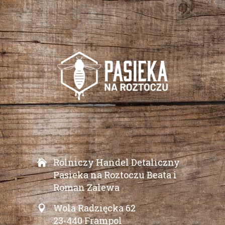
Rolniczy Handel Detaliczny
Pasieka na Roztoczu Beata i
Roman Zalewa
Wola Radzięcka 62
23-440 Frampol