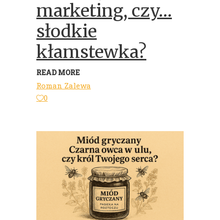
marketing, czy…
słodkie
kłamstewka?
READ MORE
Roman Zalewa
0