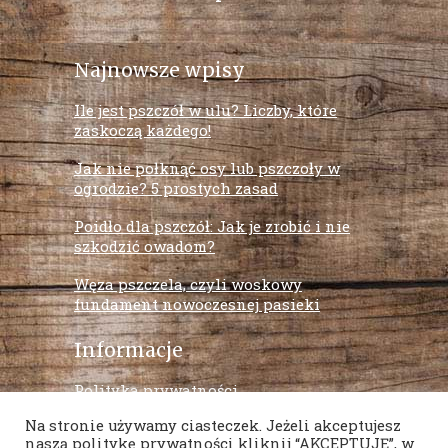
Najnowsze wpisy
Ile jest pszczół w ulu? Liczby, które
zaskoczą każdego!
Jak nie połknąć osy lub pszczoły w
ogrodzie? 5 prostych zasad
Poidło dla pszczół: Jak je zrobić i nie
szkodzić owadom?
Węza pszczela, czyli woskowy
fundament nowoczesnej pasieki
Informacje
Polityka prywatności
Na stronie używamy ciasteczek. Jeżeli akceptujesz
Regulamin sklepu
naszą politykę prywatności kliknij “AKCEPTUJĘ”, w