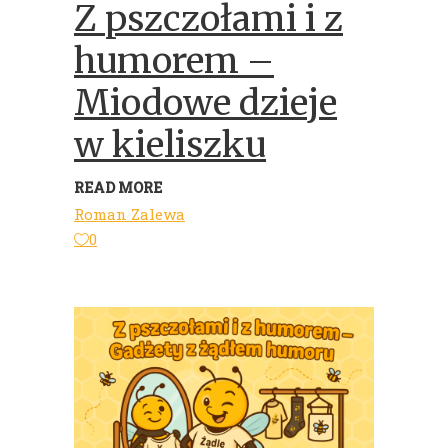
Z pszczołami i z
humorem –
Miodowe dzieje
w kieliszku
READ MORE
Roman Zalewa
0