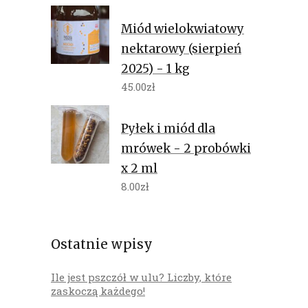
Miód wielokwiatowy
nektarowy (sierpień
2025) - 1 kg
45.00
zł
Pyłek i miód dla
mrówek - 2 probówki
x 2 ml
8.00
zł
Ostatnie wpisy
Ile jest pszczół w ulu? Liczby, które
zaskoczą każdego!