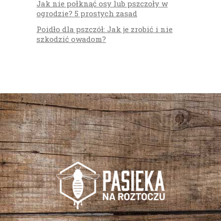
Jak nie połknąć osy lub pszczoły w
ogrodzie? 5 prostych zasad
Poidło dla pszczół: Jak je zrobić i nie
szkodzić owadom?