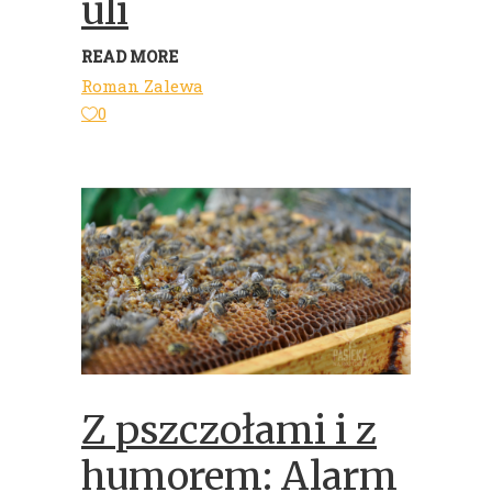
uli
READ MORE
Roman Zalewa
0
Z pszczołami i z
humorem: Alarm