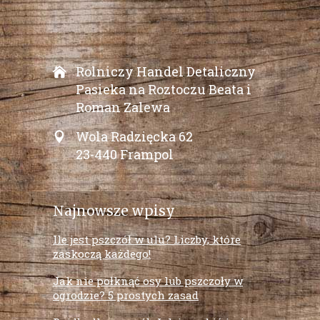
Rolniczy Handel Detaliczny
Pasieka na Roztoczu Beata i
Roman Zalewa
Wola Radzięcka 62
23-440 Frampol
Najnowsze wpisy
Ile jest pszczół w ulu? Liczby, które
zaskoczą każdego!
Jak nie połknąć osy lub pszczoły w
ogrodzie? 5 prostych zasad