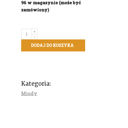
96 w magazynie (może być
zamówiony)
Miód
Alternative:
wielokwiatowy
DODAJ DO KOSZYKA
nektarowy
(sierpień
2024)
-
1
kg
Kategoria:
quantity
Miody