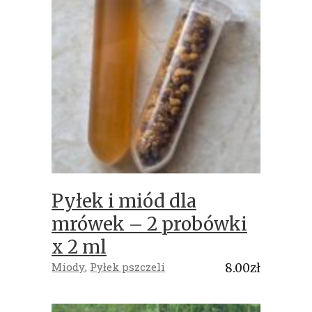
Pyłek i miód dla
mrówek – 2 probówki
x 2 ml
Miody
,
Pyłek pszczeli
8.00
zł