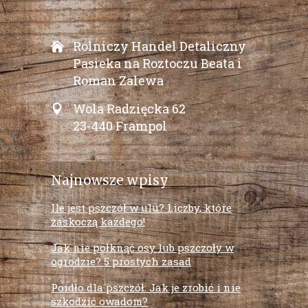
Rolniczy Handel Detaliczny
Pasieka na Roztoczu Beata i
Roman Zalewa
Wola Radzięcka 62
23-440 Frampol
Najnowsze wpisy
Ile jest pszczół w ulu? Liczby, które
zaskoczą każdego!
Jak nie połknąć osy lub pszczoły w
ogrodzie? 5 prostych zasad
Poidło dla pszczół: Jak je zrobić i nie
szkodzić owadom?