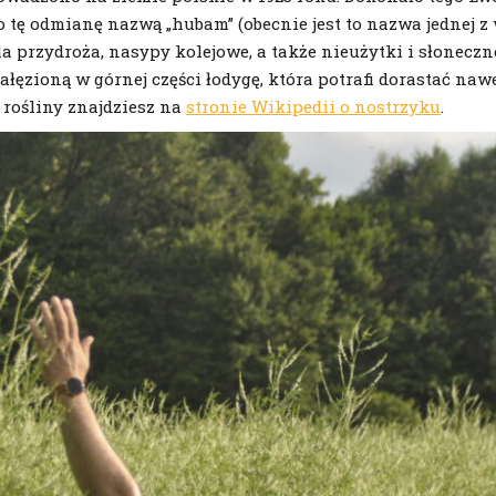
o tę odmianę nazwą „hubam” (obecnie jest to nazwa jedne
a przydroża, nasypy kolejowe, a także nieużytki i słoneczn
łęzioną w górnej części łodygę, która potrafi dorastać naw
j rośliny znajdziesz na
stronie Wikipedii o nostrzyku
.