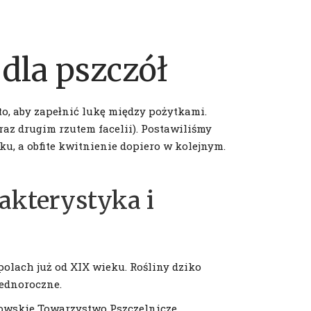
dla pszczół
to, aby zapełnić lukę między pożytkami.
az drugim rzutem facelii). Postawiliśmy
ku, a obfite kwitnienie dopiero w kolejnym.
akterystyka i
polach już od XIX wieku. Rośliny dziko
jednoroczne.
owskie Towarzystwo Pszczelnicze,