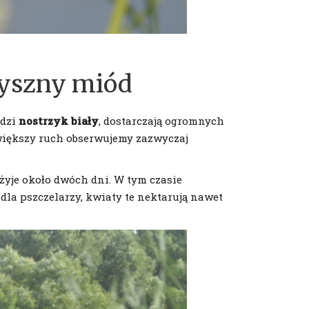
 pyszny miód
odzi
nostrzyk biały
, dostarczają ogromnych
ajwiększy ruch obserwujemy zazwyczaj
żyje około dwóch dni. W tym czasie
dla pszczelarzy, kwiaty te nektarują nawet