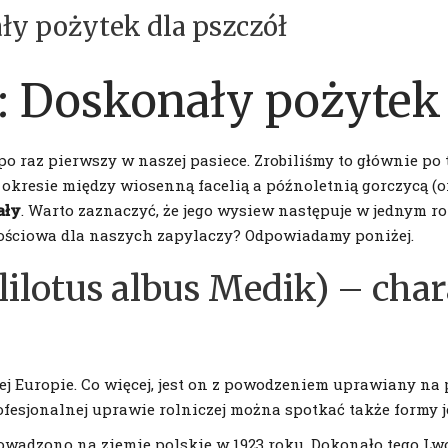
ły pożytek dla pszczół
: Doskonały pożytek 
o raz pierwszy w naszej pasiece. Zrobiliśmy to głównie po 
resie między wiosenną facelią a późnoletnią gorczycą (or
ały
. Warto zaznaczyć, że jego wysiew następuje w jednym ro
rtościowa dla naszych zapylaczy? Odpowiadamy poniżej.
lilotus albus Medik) – char
ej Europie. Co więcej, jest on z powodzeniem uprawiany na 
rofesjonalnej uprawie rolniczej można spotkać także formy 
owadzono na ziemie polskie w 1923 roku. Dokonało tego Lw