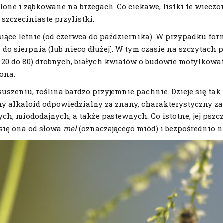
elone i ząbkowane na brzegach. Co ciekawe, listki te wieczo
zczeciniaste przylistki.
ące letnie (od czerwca do października). W przypadku form
do sierpnia (lub nieco dłużej). W tym czasie na szczytach 
d 20 do 80) drobnych, białych kwiatów o budowie motylkowat
ona.
uszeniu, roślina bardzo przyjemnie pachnie. Dzieje się tak 
ny alkaloid odpowiedzialny za znany, charakterystyczny zap
ch, miododajnych, a także pastewnych. Co istotne, jej pszc
się ona od słowa
mel
(oznaczającego miód) i bezpośrednio 