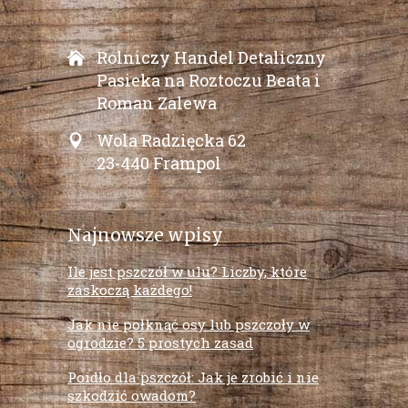
Rolniczy Handel Detaliczny
Pasieka na Roztoczu Beata i
Roman Zalewa
Wola Radzięcka 62
23-440 Frampol
Najnowsze wpisy
Ile jest pszczół w ulu? Liczby, które
zaskoczą każdego!
Jak nie połknąć osy lub pszczoły w
ogrodzie? 5 prostych zasad
Poidło dla pszczół: Jak je zrobić i nie
szkodzić owadom?