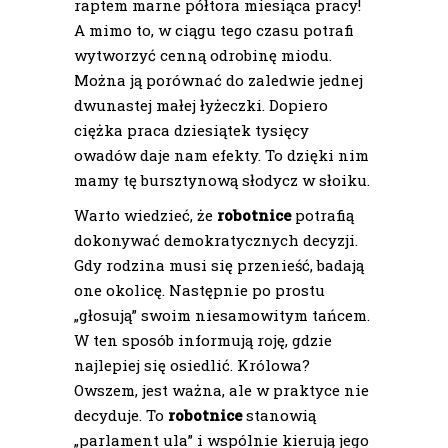
raptem marne półtora miesiąca pracy!
A mimo to, w ciągu tego czasu potrafi
wytworzyć cenną odrobinę miodu.
Można ją porównać do zaledwie jednej
dwunastej małej łyżeczki. Dopiero
ciężka praca dziesiątek tysięcy
owadów daje nam efekty. To dzięki nim
mamy tę bursztynową słodycz w słoiku.
Warto wiedzieć, że
robotnice
potrafią
dokonywać demokratycznych decyzji.
Gdy rodzina musi się przenieść, badają
one okolicę. Następnie po prostu
„głosują” swoim niesamowitym tańcem.
W ten sposób informują roję, gdzie
najlepiej się osiedlić. Królowa?
Owszem, jest ważna, ale w praktyce nie
decyduje. To
robotnice
stanowią
„parlament ula” i wspólnie kierują jego