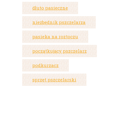
dłuto pasieczne
niezbędnik pszczelarza
pasieka na roztoczu
początkujący pszczelarz
podkurzacz
sprzęt pszczelarski