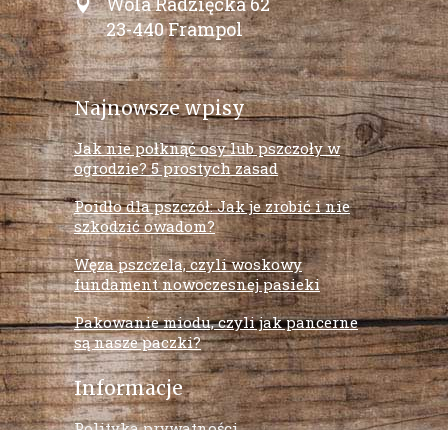
Wola Radzięcka 62
23-440 Frampol
Najnowsze wpisy
Jak nie połknąć osy lub pszczoły w
ogrodzie? 5 prostych zasad
Poidło dla pszczół: Jak je zrobić i nie
szkodzić owadom?
Węza pszczela, czyli woskowy
fundament nowoczesnej pasieki
Pakowanie miodu, czyli jak pancerne
są nasze paczki?
Informacje
Polityka prywatności