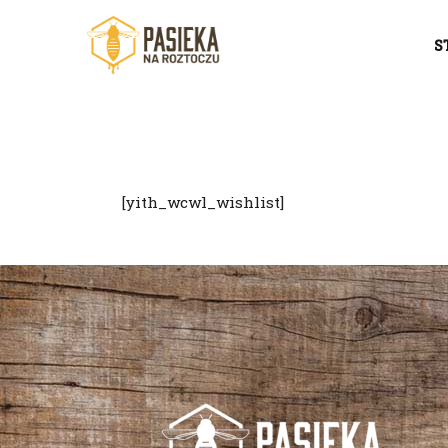
S
[yith_wcwl_wishlist]