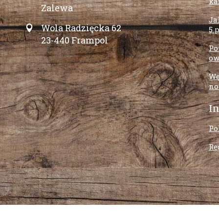
ka
Zalewa
Ja
Wola Radzięcka 62
5 
23-440 Frampol
Po
ow
Wę
no
I
Po
Re