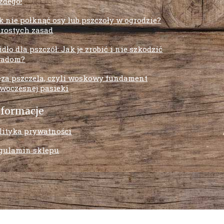
żdego!
k nie połknąć osy lub pszczoły w ogrodzie?
prostych zasad
idło dla pszczół: Jak je zrobić i nie szkodzić
adom?
za pszczela, czyli woskowy fundament
woczesnej pasieki
nformacje
lityka prywatności
gulamin sklepu